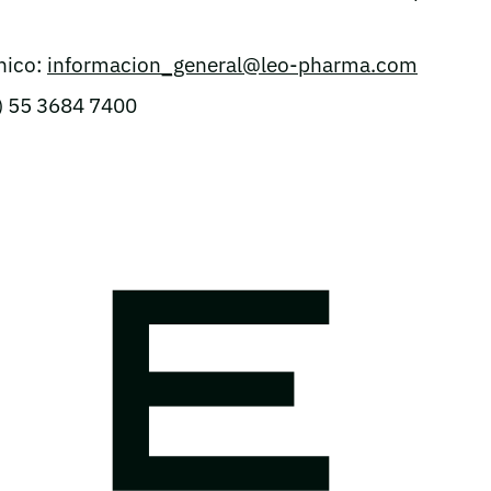
nico:
informacion_general@leo-pharma.com
) 55 3684 7400