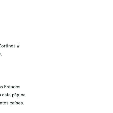
 Cortines #
.
os Estados
 esta página
ntos países.